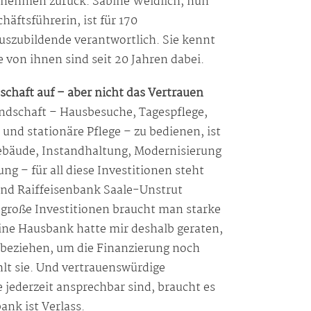
nehmen zurück. Sabine Weidlich, nun
äftsführerin, ist für 170
uszubildende verantwortlich. Sie kennt
e von ihnen sind seit 20 Jahren dabei.
schaft auf – aber nicht das Vertrauen
andschaft – Hausbesuche, Tagespflege,
und stationäre Pflege – zu bedienen, ist
bäude, Instandhaltung, Modernisierung
g – für all diese Investitionen steht
und Raiffeisenbank Saale-Unstrut
r große Investitionen braucht man starke
ine Hausbank hatte mir deshalb geraten,
ubeziehen, um die Finanzierung noch
hlt sie. Und vertrauenswürdige
 jederzeit ansprechbar sind, braucht es
ank ist Verlass.