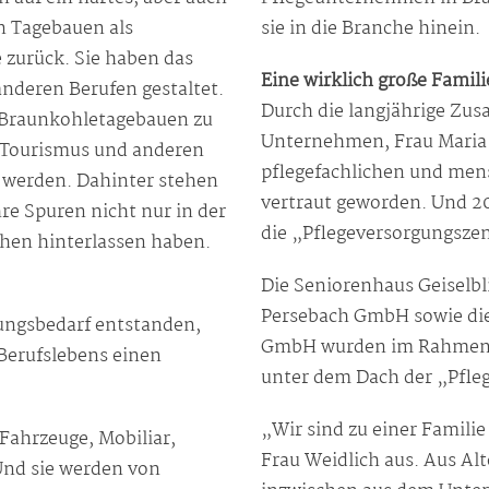
en Tagebauen als
sie in die Branche hinein.
 zurück. Sie haben das
Eine wirklich große Famili
anderen Berufen gestaltet.
Durch die langjährige Zu
n Braunkohletagebauen zu
Unternehmen, Frau Maria P
 Tourismus und anderen
pflegefachlichen und men
 werden. Dahinter stehen
vertraut geworden. Und 2
re Spuren nicht nur in der
die „Pflegeversorgungsze
hen hinterlassen haben.
Die Seniorenhaus Geiselb
Persebach GmbH sowie die
euungsbedarf entstanden,
GmbH wurden im Rahmen 
erufslebens einen
unter dem Dach der „Pfleg
„Wir sind zu einer Famil
Fahrzeuge, Mobiliar,
Frau Weidlich aus. Aus Alt
Und sie werden von