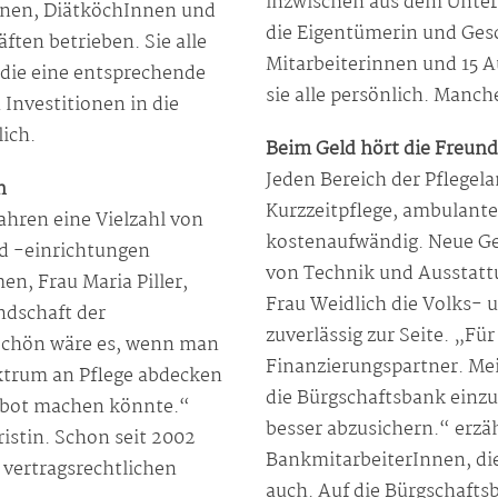
inzwischen aus dem Unter
Innen, DiätköchInnen und
die Eigentümerin und Gesch
ften betrieben. Sie alle
Mitarbeiterinnen und 15 A
 die eine entsprechende
sie alle persönlich. Manch
Investitionen in die
ich.
Beim Geld hört die Freund
Jeden Bereich der Pflegel
n
Kurzzeitpflege, ambulante 
Jahren eine Vielzahl von
kostenaufwändig. Neue Ge
nd -einrichtungen
von Technik und Ausstattun
n, Frau Maria Piller,
Frau Weidlich die Volks- 
andschaft der
zuverlässig zur Seite. „Fü
chön wäre es, wenn man
Finanzierungspartner. Me
ktrum an Pflege abdecken
die Bürgschaftsbank einz
ebot machen könnte.“
besser abzusichern.“ erzä
ristin. Schon seit 2002
BankmitarbeiterInnen, die
 vertragsrechtlichen
auch. Auf die Bürgschaftsb