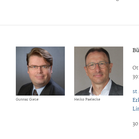
Bü
Ot
39
st
Er
Gunnar Giese
Heiko Paelecke
Li
30