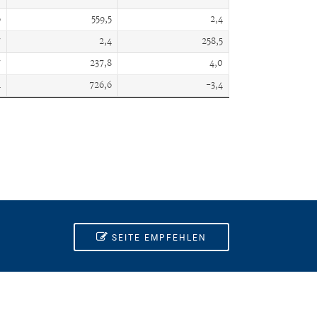
6
559,5
2,4
7
2,4
258,5
7
237,8
4,0
4
726,6
-3,4
SEITE EMPFEHLEN