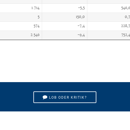
1.714
-5,5
546,
5
150,0
0,
574
-7,4
228,
2.546
-9,4
752,
LOB ODER KRITIK?