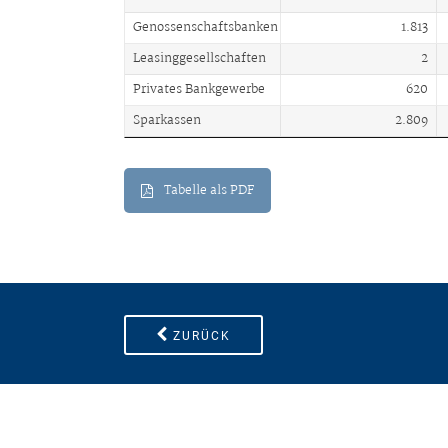
Genossenschaftsbanken
1.813
Leasinggesellschaften
2
Privates Bankgewerbe
620
Sparkassen
2.809
Tabelle als PDF
ZURÜCK