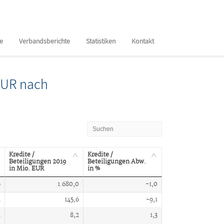
te
Verbandsberichte
Statistiken
Kontakt
 EUR nach
Kredite /
Kredite /
Beteiligungen 2019
Beteiligungen Abw.
in Mio. EUR
in %
6
1.680,0
-1,0
1
145,6
-9,1
1
8,2
1,3