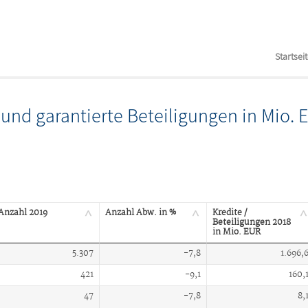
Startsei
e und garantierte Beteiligungen in Mio.
Anzahl 2019
Anzahl Abw. in %
Kredite /
Beteiligungen 2018
in Mio. EUR
5.307
-7,8
1.696,
421
-9,1
160,
47
-7,8
8,