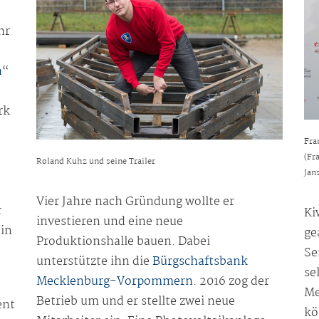
hr
n
“
rk
Fra
(Fr
Roland Kuhz und seine Trailer
Jan
Vier Jahre nach Gründung wollte er
r
Ki
investieren und eine neue
in
ge
Produktionshalle bauen. Dabei
Se
unterstützte ihn die
Bürgschaftsbank
se
Mecklenburg-Vorpommern
. 2016 zog der
Me
Betrieb um und er stellte zwei neue
ent
kö