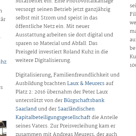
Mitarbeiter ein. Eine Photovoltaikanlage
se
versorgt seinen Betrieb jetzt ganzjährig
n
Fi
selbst mit Strom und speist in das
tär
we
öffentliche Netz ein. Mit neuer
ma
Ausstattung arbeiten sie dort digital und
.
au
sparen so Material und Abfall. Das
be
Preisgeld investiert Roland Kuhz in die
Ku
weitere Digitalisierung.
uhz
10
Digitalisierung, Familienfreundlichkeit und
Ausbildung brachten
Laux & Meurers
auf
rs
Platz 2: 2016 übernahm der Peter Laux
unterstützt von der
Bürgschaftsbank
Saarland
und der
Saarländischen
Kapitalbeteiligungsgesellschaft
die Anteile
seines Vaters. Zur Preisverleihung kam er
zusammen mit Andreas Meurers, der auch