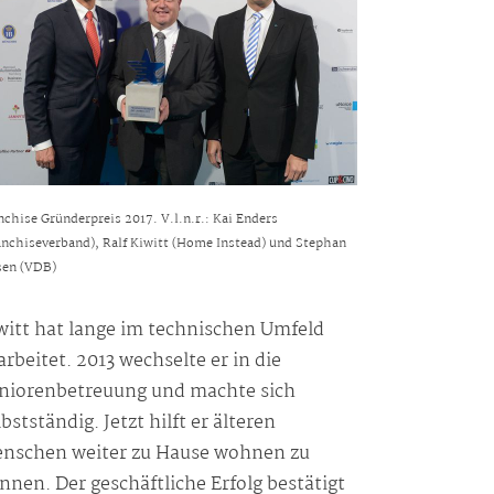
nchise Gründerpreis 2017. V.l.n.r.: Kai Enders
anchiseverband), Ralf Kiwitt (Home Instead) und Stephan
sen (VDB)
witt hat lange im technischen Umfeld
arbeitet. 2013 wechselte er in die
niorenbetreuung und machte sich
lbstständig. Jetzt hilft er älteren
nschen weiter zu Hause wohnen zu
nnen. Der geschäftliche Erfolg bestätigt