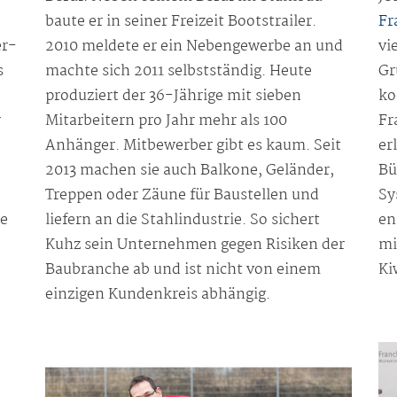
baute er in seiner Freizeit Bootstrailer.
Fr
er-
2010 meldete er ein Nebengewerbe an und
vi
s
machte sich 2011 selbstständig. Heute
Gr
produziert der 36-Jährige mit sieben
ko
r
Mitarbeitern pro Jahr mehr als 100
Fr
Anhänger. Mitbewerber gibt es kaum. Seit
er
2013 machen sie auch Balkone, Geländer,
Bü
Treppen oder Zäune für Baustellen und
Sy
ie
liefern an die Stahlindustrie. So sichert
en
Kuhz sein Unternehmen gegen Risiken der
mi
Baubranche ab und ist nicht von einem
Ki
einzigen Kundenkreis abhängig.