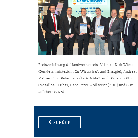
Preisverleihung 6. Handwerkspreis. V.l.n.r.: Dirk Wiese
(Bundesministerium für Wirtschaft und Energie), Andreas
Meurers und Peter Laux (Laux & Meurers), Roland Kuhz
(Metallbau Kuhz), Hans Peter Wollseifer (ZDH) und Guy
Selbherr (VDB)
ZURÜCK