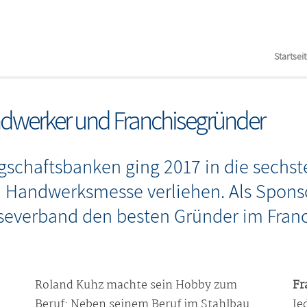
Startsei
andwerker und Franchisegründer
gschaftsbanken ging 2017 in die sechs
n Handwerksmesse verliehen. Als Spons
everband den besten Gründer im Franc
Roland Kuhz machte sein Hobby zum
Fr
Beruf: Neben seinem Beruf im Stahlbau
Je