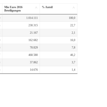
Mio Euro 2016
% Anteil
Beteiligungen
0
1.014.111
100,0
3
230.315
22,7
2
21.167
2,1
0
162.682
16,0
6
78.829
7,8
7
468.580
46,2
8
37.862
3,7
5
14.676
1,4