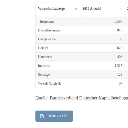
Wirtschaftszweige
2017 Anzahl
- Insgesamt
3.587
Dienstleistungen
913
Gastgewerbe
133
Handel
623
Handwerk
406
Industrie
1.317
Sonstige
128
Verkehr/Logistik
67
Quelle: Bundesverband Deutscher Kapitalbeteilig
Tabelle als PDF