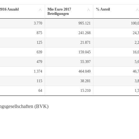
2016 Anzahl
Mio Euro 2017
% Anteil
Beteiligungen
3.770
995.121
100,
875
241.268
24,
125
21.871
2,
639
159.045
16,
479
55.397
5,
1.374
464.049
46,
115
38.281
3,
64
15.210
1,
ungsgesellschaften (BVK)